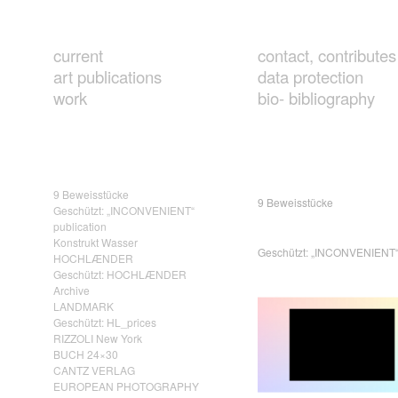
current
contact, contributes
art publications
data protection
work
bio- bibliography
9 Beweisstücke
9 Beweisstücke
Geschützt: „INCONVENIENT“
publication
Konstrukt Wasser
Geschützt: „INCONVENIENT“ 
HOCHLÆNDER
Geschützt: HOCHLÆNDER
Archive
LANDMARK
Geschützt: HL_prices
RIZZOLI New York
BUCH 24×30
CANTZ VERLAG
EUROPEAN PHOTOGRAPHY