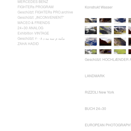
MERCEDES BENZ
FIGHTERs PROGRAM
Konstrukt Wasser
Geschützt: FIGHTERs PRO.archive
Geschützt: „INCONVENIENT“
MACEO & FRIENDS
24×30 ANALOG
Exhibition VINTAGE
Geschützt: مامه م سه مه د ٢٠٠٨
ZAHA HADID
Geschützt: HOCHLÆNDER A
LANDMARK
RIZZOLI New York
BUCH 24×30
EUROPEAN PHOTOGRAPH