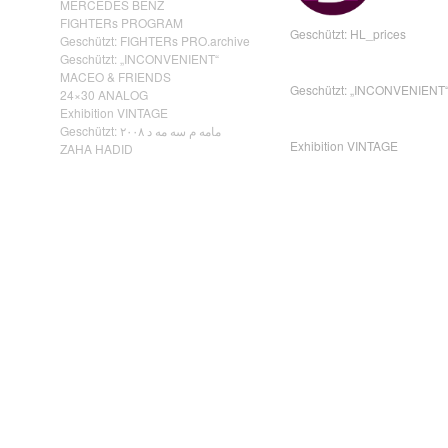
MERCEDES BENZ
FIGHTERs PROGRAM
Geschützt: HL_prices
Geschützt: FIGHTERs PRO.archive
Geschützt: „INCONVENIENT“
MACEO & FRIENDS
Geschützt: „INCONVENIENT
24×30 ANALOG
Exhibition VINTAGE
Geschützt: مامه م سه مه د ٢٠٠٨
Exhibition VINTAGE
ZAHA HADID