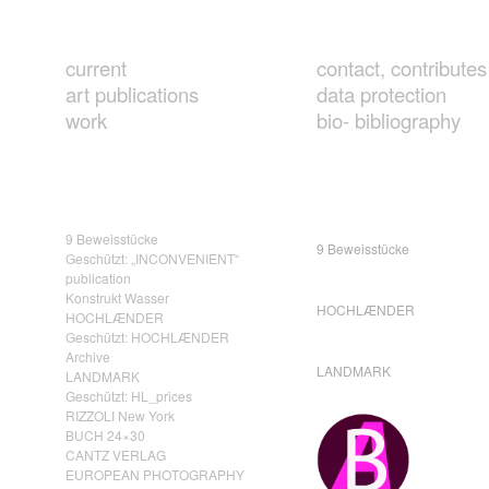
current
contact, contributes
art publications
data protection
work
bio- bibliography
9 Beweisstücke
9 Beweisstücke
Geschützt: „INCONVENIENT“
publication
Konstrukt Wasser
HOCHLÆNDER
HOCHLÆNDER
Geschützt: HOCHLÆNDER
Archive
LANDMARK
LANDMARK
Geschützt: HL_prices
RIZZOLI New York
BUCH 24×30
CANTZ VERLAG
EUROPEAN PHOTOGRAPHY