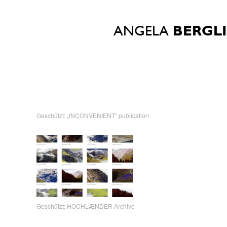
Geschützt: „INCONVENIENT“ publication
Geschützt: HOCHLÆNDER Archive