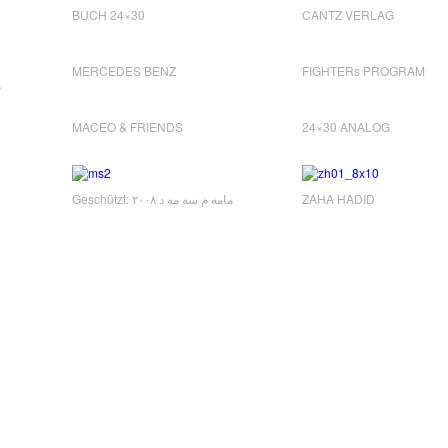
BUCH 24×30
CANTZ VERLAG
MERCEDES BENZ
FIGHTERs PROGRAM
“
MACEO & FRIENDS
24×30 ANALOG
Geschützt: مامه م سه مه د ٢٠٠٨
ZAHA HADID