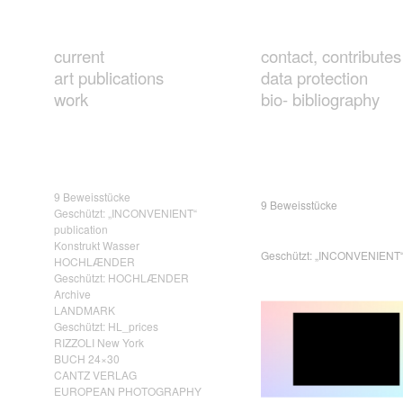
current
contact, contributes
art publications
data protection
work
bio- bibliography
9 Beweisstücke
9 Beweisstücke
Geschützt: „INCONVENIENT“
publication
Konstrukt Wasser
Geschützt: „INCONVENIENT“ 
HOCHLÆNDER
Geschützt: HOCHLÆNDER
Archive
LANDMARK
Geschützt: HL_prices
RIZZOLI New York
BUCH 24×30
CANTZ VERLAG
EUROPEAN PHOTOGRAPHY