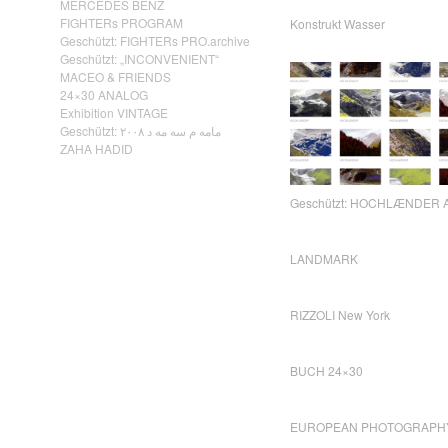
MERCEDES BENZ
FIGHTERs PROGRAM
Konstrukt Wasser
Geschützt: FIGHTERs PRO.archive
Geschützt: „INCONVENIENT“
MACEO & FRIENDS
24×30 ANALOG
Exhibition VINTAGE
Geschützt: مامه م سه مه د ٢٠٠٨
ZAHA HADID
Geschützt: HOCHLÆNDER A
LANDMARK
RIZZOLI New York
BUCH 24×30
EUROPEAN PHOTOGRAPH