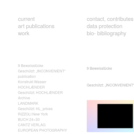
current
contact, contributes
art publications
data protection
work
bio- bibliography
9 Beweisstücke
9 Beweisstücke
Geschützt: „INCONVENIENT“
publication
Konstrukt Wasser
Geschützt: „INCONVENIENT“ 
HOCHLÆNDER
Geschützt: HOCHLÆNDER
Archive
LANDMARK
Geschützt: HL_prices
RIZZOLI New York
BUCH 24×30
CANTZ VERLAG
EUROPEAN PHOTOGRAPHY