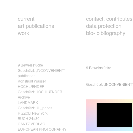
current
contact, contributes
art publications
data protection
work
bio- bibliography
9 Beweisstücke
9 Beweisstücke
Geschützt: „INCONVENIENT“
publication
Konstrukt Wasser
Geschützt: „INCONVENIENT“ 
HOCHLÆNDER
Geschützt: HOCHLÆNDER
Archive
LANDMARK
Geschützt: HL_prices
RIZZOLI New York
BUCH 24×30
CANTZ VERLAG
EUROPEAN PHOTOGRAPHY