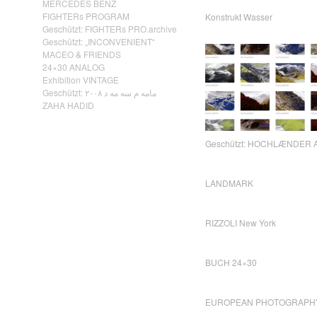
MERCEDES BENZ
FIGHTERs PROGRAM
Konstrukt Wasser
Geschützt: FIGHTERs PRO.archive
Geschützt: „INCONVENIENT“
MACEO & FRIENDS
24×30 ANALOG
Exhibition VINTAGE
Geschützt: مامه م سه مه د ٢٠٠٨
ZAHA HADID
Geschützt: HOCHLÆNDER A
LANDMARK
RIZZOLI New York
BUCH 24×30
EUROPEAN PHOTOGRAPH