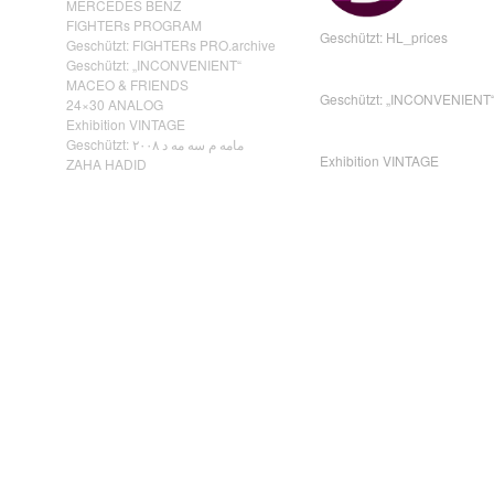
MERCEDES BENZ
FIGHTERs PROGRAM
Geschützt: HL_prices
Geschützt: FIGHTERs PRO.archive
Geschützt: „INCONVENIENT“
MACEO & FRIENDS
Geschützt: „INCONVENIENT
24×30 ANALOG
Exhibition VINTAGE
Geschützt: مامه م سه مه د ٢٠٠٨
Exhibition VINTAGE
ZAHA HADID