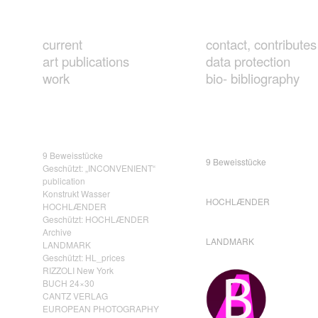
current
contact, contributes
art publications
data protection
work
bio- bibliography
9 Beweisstücke
9 Beweisstücke
Geschützt: „INCONVENIENT“
publication
Konstrukt Wasser
HOCHLÆNDER
HOCHLÆNDER
Geschützt: HOCHLÆNDER
Archive
LANDMARK
LANDMARK
Geschützt: HL_prices
RIZZOLI New York
BUCH 24×30
CANTZ VERLAG
EUROPEAN PHOTOGRAPHY