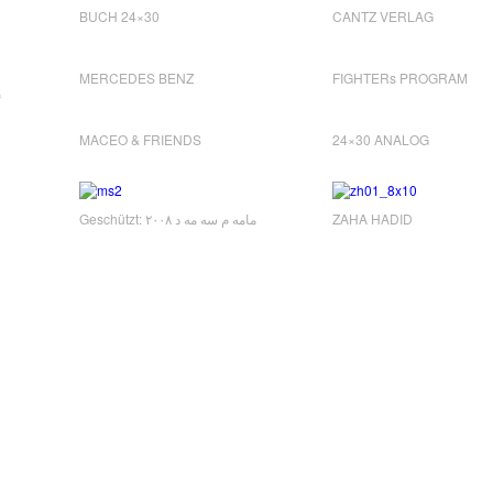
BUCH 24×30
CANTZ VERLAG
MERCEDES BENZ
FIGHTERs PROGRAM
“
MACEO & FRIENDS
24×30 ANALOG
Geschützt: مامه م سه مه د ٢٠٠٨
ZAHA HADID