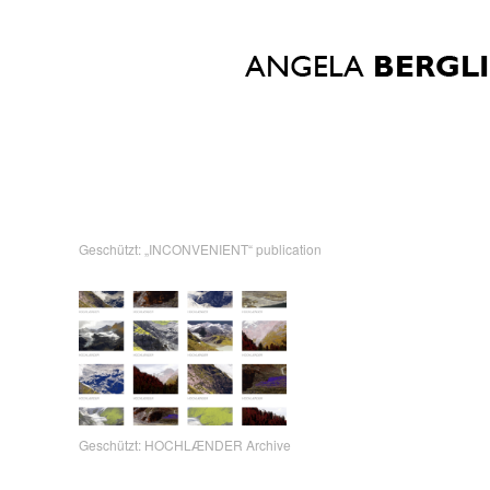
Geschützt: „INCONVENIENT“ publication
Geschützt: HOCHLÆNDER Archive