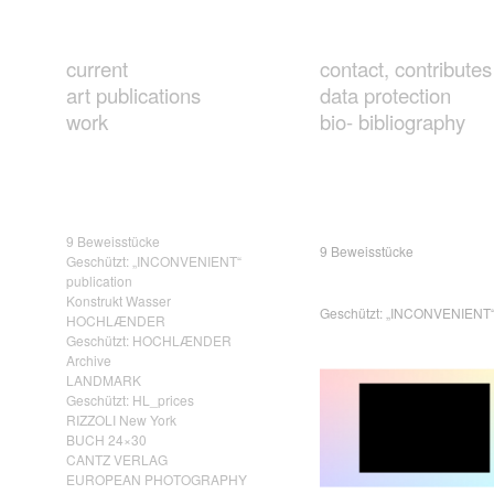
current
contact, contributes
art publications
data protection
work
bio- bibliography
9 Beweisstücke
9 Beweisstücke
Geschützt: „INCONVENIENT“
publication
Konstrukt Wasser
Geschützt: „INCONVENIENT“ 
HOCHLÆNDER
Geschützt: HOCHLÆNDER
Archive
LANDMARK
Geschützt: HL_prices
RIZZOLI New York
BUCH 24×30
CANTZ VERLAG
EUROPEAN PHOTOGRAPHY