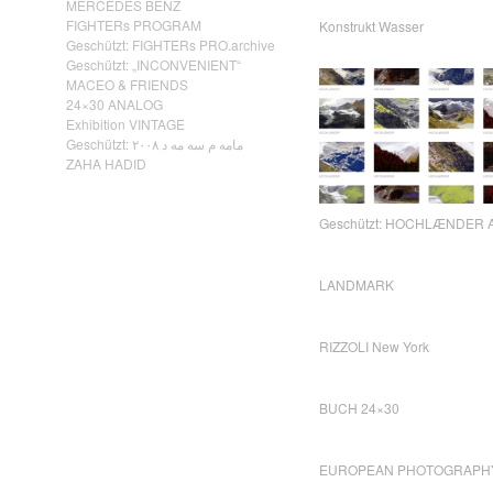
MERCEDES BENZ
FIGHTERs PROGRAM
Konstrukt Wasser
Geschützt: FIGHTERs PRO.archive
Geschützt: „INCONVENIENT“
MACEO & FRIENDS
24×30 ANALOG
Exhibition VINTAGE
Geschützt: مامه م سه مه د ٢٠٠٨
ZAHA HADID
Geschützt: HOCHLÆNDER A
LANDMARK
RIZZOLI New York
BUCH 24×30
EUROPEAN PHOTOGRAPH