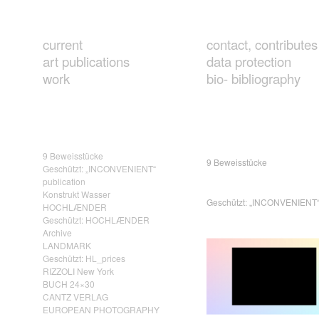
current
contact, contributes
art publications
data protection
work
bio- bibliography
9 Beweisstücke
9 Beweisstücke
Geschützt: „INCONVENIENT“
publication
Konstrukt Wasser
Geschützt: „INCONVENIENT“ 
HOCHLÆNDER
Geschützt: HOCHLÆNDER
Archive
LANDMARK
Geschützt: HL_prices
RIZZOLI New York
BUCH 24×30
CANTZ VERLAG
EUROPEAN PHOTOGRAPHY