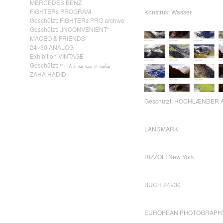
MERCEDES BENZ
FIGHTERs PROGRAM
Konstrukt Wasser
Geschützt: FIGHTERs PRO.archive
Geschützt: „INCONVENIENT“
MACEO & FRIENDS
24×30 ANALOG
Exhibition VINTAGE
Geschützt: مامه م سه مه د ٢٠٠٨
ZAHA HADID
Geschützt: HOCHLÆNDER A
LANDMARK
RIZZOLI New York
BUCH 24×30
EUROPEAN PHOTOGRAPH