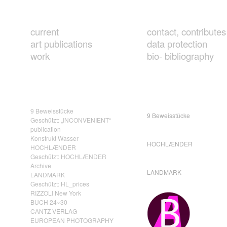
current
contact, contributes
art publications
data protection
work
bio- bibliography
9 Beweisstücke
9 Beweisstücke
Geschützt: „INCONVENIENT“
publication
Konstrukt Wasser
HOCHLÆNDER
HOCHLÆNDER
Geschützt: HOCHLÆNDER
Archive
LANDMARK
LANDMARK
Geschützt: HL_prices
RIZZOLI New York
BUCH 24×30
CANTZ VERLAG
EUROPEAN PHOTOGRAPHY