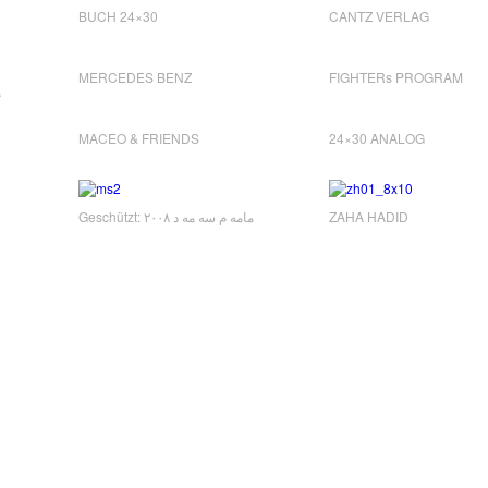
BUCH 24×30
CANTZ VERLAG
MERCEDES BENZ
FIGHTERs PROGRAM
“
MACEO & FRIENDS
24×30 ANALOG
Geschützt: مامه م سه مه د ٢٠٠٨
ZAHA HADID