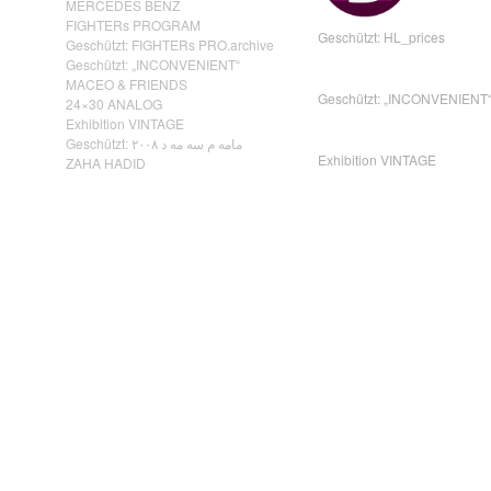
MERCEDES BENZ
FIGHTERs PROGRAM
Geschützt: HL_prices
Geschützt: FIGHTERs PRO.archive
Geschützt: „INCONVENIENT“
MACEO & FRIENDS
Geschützt: „INCONVENIENT
24×30 ANALOG
Exhibition VINTAGE
Geschützt: مامه م سه مه د ٢٠٠٨
Exhibition VINTAGE
ZAHA HADID