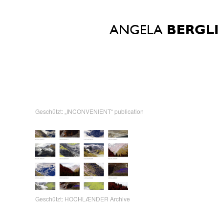
Geschützt: „INCONVENIENT“ publication
Geschützt: HOCHLÆNDER Archive