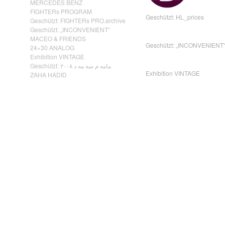
MERCEDES BENZ
FIGHTERs PROGRAM
Geschützt: HL_prices
Geschützt: FIGHTERs PRO.archive
Geschützt: „INCONVENIENT“
MACEO & FRIENDS
Geschützt: „INCONVENIENT
24×30 ANALOG
Exhibition VINTAGE
Geschützt: مامه م سه مه د ٢٠٠٨
Exhibition VINTAGE
ZAHA HADID