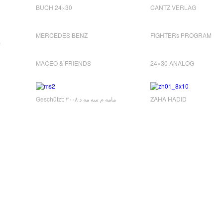
BUCH 24×30
CANTZ VERLAG
MERCEDES BENZ
FIGHTERs PROGRAM
“
MACEO & FRIENDS
24×30 ANALOG
Geschützt: مامه م سه مه د ٢٠٠٨
ZAHA HADID