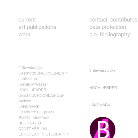
current
contact, contributes
art publications
data protection
work
bio- bibliography
9 Beweisstücke
9 Beweisstücke
Geschützt: „INCONVENIENT“
publication
Konstrukt Wasser
HOCHLÆNDER
HOCHLÆNDER
Geschützt: HOCHLÆNDER
Archive
LANDMARK
LANDMARK
Geschützt: HL_prices
RIZZOLI New York
BUCH 24×30
CANTZ VERLAG
EUROPEAN PHOTOGRAPHY