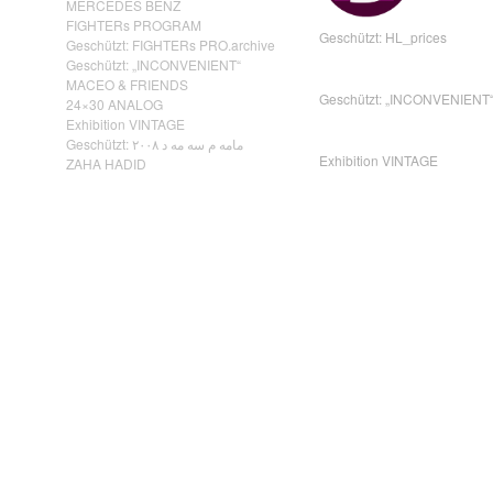
MERCEDES BENZ
FIGHTERs PROGRAM
Geschützt: HL_prices
Geschützt: FIGHTERs PRO.archive
Geschützt: „INCONVENIENT“
MACEO & FRIENDS
Geschützt: „INCONVENIENT
24×30 ANALOG
Exhibition VINTAGE
Geschützt: مامه م سه مه د ٢٠٠٨
Exhibition VINTAGE
ZAHA HADID