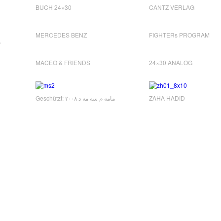
BUCH 24×30
CANTZ VERLAG
MERCEDES BENZ
FIGHTERs PROGRAM
“
MACEO & FRIENDS
24×30 ANALOG
Geschützt: مامه م سه مه د ٢٠٠٨
ZAHA HADID