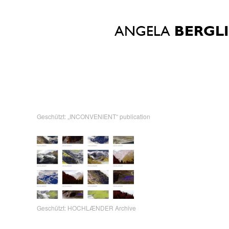
Geschützt: „INCONVENIENT“ publication
Geschützt: HOCHLÆNDER Archive