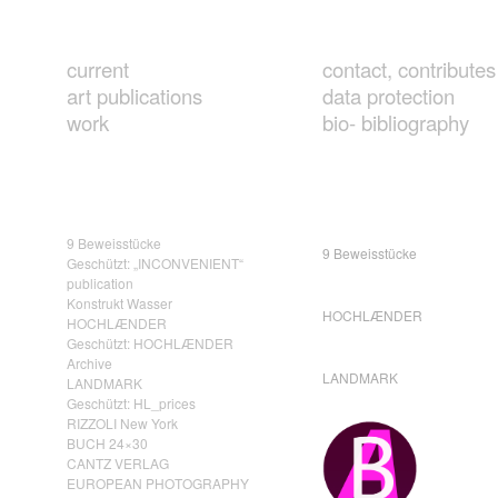
current
contact, contributes
art publications
data protection
work
bio- bibliography
9 Beweisstücke
9 Beweisstücke
Geschützt: „INCONVENIENT“
publication
Konstrukt Wasser
HOCHLÆNDER
HOCHLÆNDER
Geschützt: HOCHLÆNDER
Archive
LANDMARK
LANDMARK
Geschützt: HL_prices
RIZZOLI New York
BUCH 24×30
CANTZ VERLAG
EUROPEAN PHOTOGRAPHY