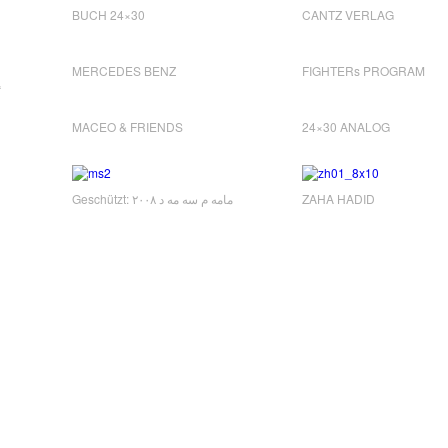
BUCH 24×30
CANTZ VERLAG
MERCEDES BENZ
FIGHTERs PROGRAM
“
MACEO & FRIENDS
24×30 ANALOG
Geschützt: مامه م سه مه د ٢٠٠٨
ZAHA HADID