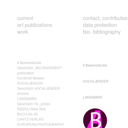
current
contact, contributes
art publications
data protection
work
bio- bibliography
9 Beweisstücke
9 Beweisstücke
Geschützt: „INCONVENIENT“
publication
Konstrukt Wasser
HOCHLÆNDER
HOCHLÆNDER
Geschützt: HOCHLÆNDER
Archive
LANDMARK
LANDMARK
Geschützt: HL_prices
RIZZOLI New York
BUCH 24×30
CANTZ VERLAG
EUROPEAN PHOTOGRAPHY