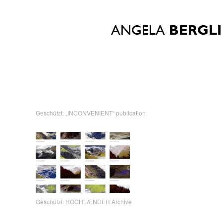
Geschützt: „INCONVENIENT“ publication
Geschützt: HOCHLÆNDER Archive