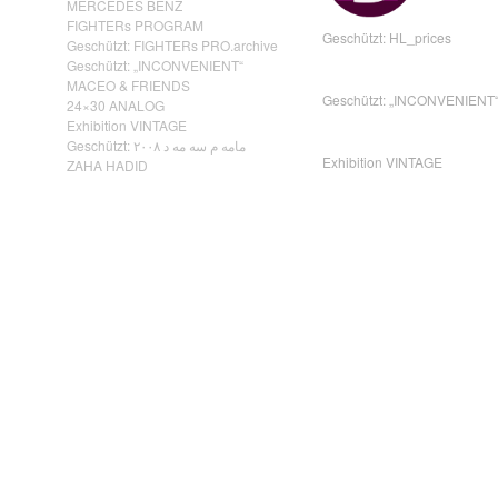
MERCEDES BENZ
FIGHTERs PROGRAM
Geschützt: HL_prices
Geschützt: FIGHTERs PRO.archive
Geschützt: „INCONVENIENT“
MACEO & FRIENDS
Geschützt: „INCONVENIENT
24×30 ANALOG
Exhibition VINTAGE
Geschützt: مامه م سه مه د ٢٠٠٨
Exhibition VINTAGE
ZAHA HADID